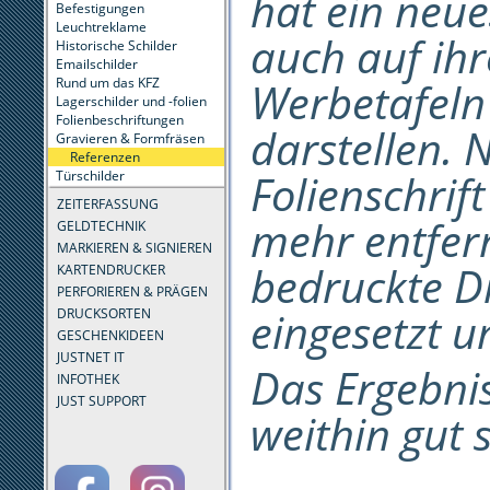
hat ein neue
Befestigungen
Leuchtreklame
auch auf ih
Historische Schilder
Emailschilder
Werbetafeln 
Rund um das KFZ
Lagerschilder und -folien
Folienbeschriftungen
darstellen. 
Gravieren & Formfräsen
Referenzen
Folienschrif
Türschilder
ZEITERFASSUNG
mehr entfern
GELDTECHNIK
MARKIEREN & SIGNIEREN
bedruckte D
KARTENDRUCKER
PERFORIEREN & PRÄGEN
eingesetzt u
DRUCKSORTEN
GESCHENKIDEEN
JUSTNET IT
Das Ergebnis
INFOTHEK
JUST SUPPORT
weithin gut 