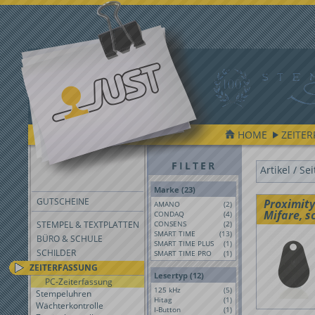
HOME
ZEITE
FILTER
Artikel / Se
Marke (23)
GUTSCHEINE
Proximity
AMANO
(2)
Mifare, 
CONDAQ
(4)
STEMPEL & TEXTPLATTEN
CONSENS
(2)
SMART TIME
(13)
BÜRO & SCHULE
SMART TIME PLUS
(1)
SCHILDER
SMART TIME PRO
(1)
ZEITERFASSUNG
Lesertyp (12)
PC-Zeiterfassung
125 kHz
(5)
Stempeluhren
Hitag
(1)
Wächterkontrolle
I-Button
(1)