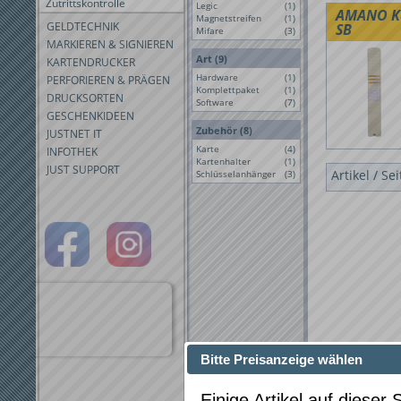
Zutrittskontrolle
Legic
(1)
AMANO Ka
Magnetstreifen
(1)
GELDTECHNIK
SB
Mifare
(3)
MARKIEREN & SIGNIEREN
Art (9)
KARTENDRUCKER
Hardware
(1)
PERFORIEREN & PRÄGEN
Komplettpaket
(1)
DRUCKSORTEN
Software
(7)
GESCHENKIDEEN
Zubehör (8)
JUSTNET IT
Karte
(4)
INFOTHEK
Kartenhalter
(1)
JUST SUPPORT
Artikel / Se
Schlüsselanhänger
(3)
Bitte Preisanzeige wählen
Einige Artikel auf dieser