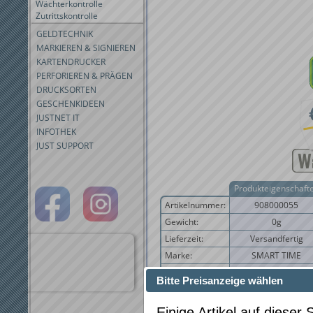
Wächterkontrolle
Zutrittskontrolle
GELDTECHNIK
MARKIEREN & SIGNIEREN
KARTENDRUCKER
PERFORIEREN & PRÄGEN
DRUCKSORTEN
GESCHENKIDEEN
JUSTNET IT
INFOTHEK
JUST SUPPORT
Produkteigenschaft
Artikelnummer:
908000055
Gewicht:
0g
Lieferzeit:
Versandfertig
Marke:
SMART TIME
Produktgruppe:
PC-Zeiterfassung
Bitte Preisanzeige wählen
Einige Artikel auf dieser