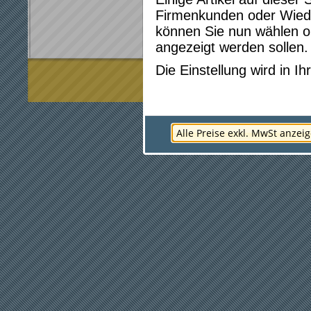
Firmenkunden oder Wied
können Sie nun wählen ob
angezeigt werden sollen.
Die Einstellung wird in 
* Preise gelten für Webshop-Bestellun
Alle Preise exkl. MwSt anzei