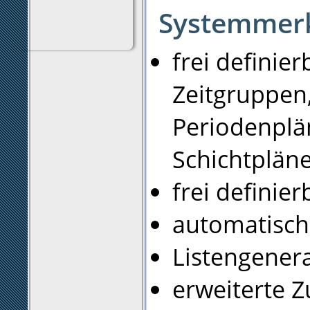
Systemmer
frei definier
Zeitgruppen
Periodenplä
Schichtplän
frei definie
automatisch
Listengener
erweiterte 