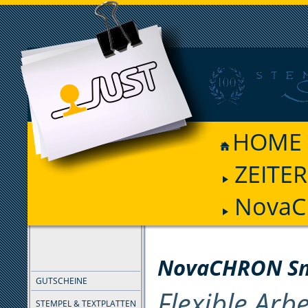
HOME
ZEITE
NovaC
FILTER
NovaCHRON Sm
GUTSCHEINE
Flexible Arbe
STEMPEL & TEXTPLATTEN