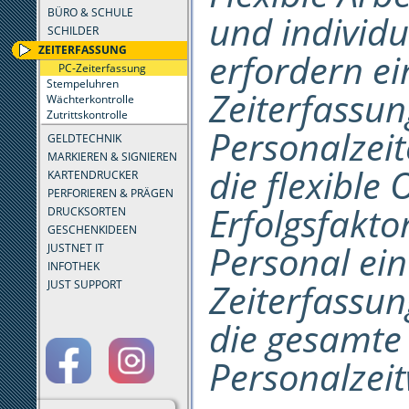
BÜRO & SCHULE
und individu
SCHILDER
ZEITERFASSUNG
erfordern ei
PC-Zeiterfassung
Stempeluhren
Zeiterfassun
Wächterkontrolle
Zutrittskontrolle
Personalzeit
GELDTECHNIK
MARKIEREN & SIGNIEREN
die flexible
KARTENDRUCKER
PERFORIEREN & PRÄGEN
Erfolgsfakto
DRUCKSORTEN
GESCHENKIDEEN
Personal ein
JUSTNET IT
INFOTHEK
Zeiterfassun
JUST SUPPORT
die gesamte 
Personalzeit