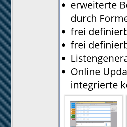
erweiterte 
durch Forme
frei defini
frei definie
Listengener
Online Updat
integrierte