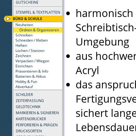
GUTSCHEINE
harmonisch 
STEMPEL & TEXTPLATTEN
BÜRO & SCHULE
Schreibtisch
Neuheiten
Ordnen & Organisieren
Schreiben
Umgebung
Schneiden / Kleben
Heften
Lochen / Stanzen
aus hochwe
Zeichnen
Verpacken / Wiegen
Acryl
Einrichten
Präsentieren & Info
Batterien & Akkus
das anspruc
Hobby & Fun
Abverkauf
Fertigungsv
SCHILDER
ZEITERFASSUNG
GELDTECHNIK
sichert lang
MARKIEREN & SIGNIEREN
KARTENDRUCKER
Lebensdaue
PERFORIEREN & PRÄGEN
DRUCKSORTEN