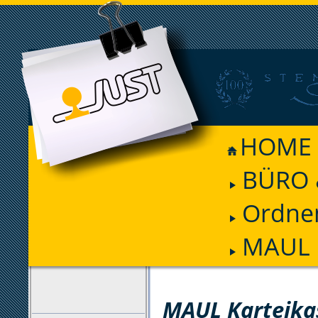
HOME
BÜRO 
Ordnen
MAUL K
FILTER
MAUL Karteika