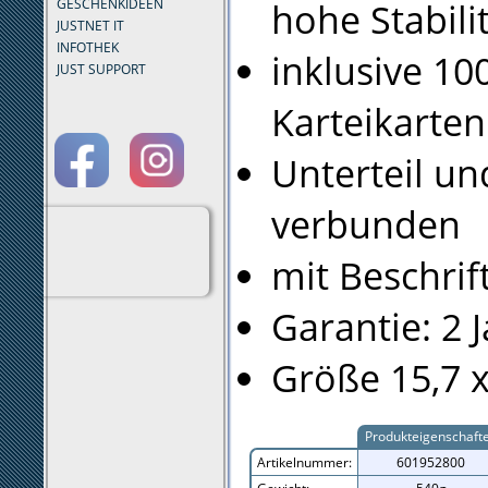
hohe Stabili
GESCHENKIDEEN
JUSTNET IT
INFOTHEK
inklusive 10
JUST SUPPORT
Karteikarten
Unterteil un
verbunden
mit Beschrif
Garantie: 2 
Größe 15,7 x
Produkteigenschaft
Artikelnummer:
601952800