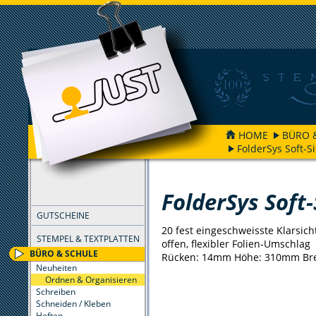
HOME
BÜRO 
FolderSys Soft-S
FILTER
FolderSys Soft
GUTSCHEINE
20 fest eingeschweisste Klarsic
STEMPEL & TEXTPLATTEN
offen, flexibler Folien-Umschlag
BÜRO & SCHULE
Rücken: 14mm Höhe: 310mm Br
Neuheiten
Ordnen & Organisieren
Schreiben
Schneiden / Kleben
Heften