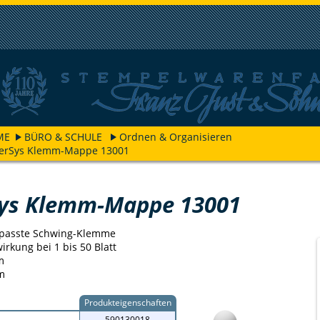
ME
BÜRO & SCHULE
Ordnen & Organisieren
derSys Klemm-Mappe 13001
Sys Klemm-Mappe 13001
epasste Schwing-Klemme
rkung bei 1 bis 50 Blatt
m
m
Produkteigenschaften
590130018