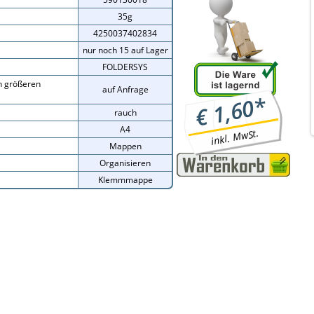
35g
4250037402834
nur noch 15 auf Lager
FOLDERSYS
on größeren
auf Anfrage
*
1,60
€
rauch
A4
inkl. MwSt.
Mappen
Organisieren
Klemmmappe