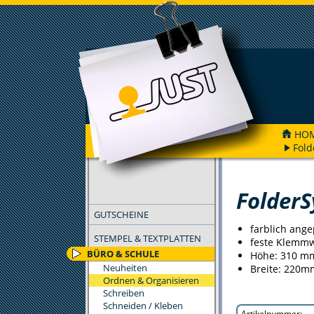
HO
Fol
FILTER
Folder
GUTSCHEINE
farblich ang
STEMPEL & TEXTPLATTEN
feste Klemmwi
BÜRO & SCHULE
Höhe: 310 m
Neuheiten
Breite: 220m
Ordnen & Organisieren
Schreiben
Schneiden / Kleben
Artikelnummer: