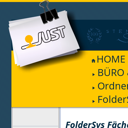
HOME
BÜRO 
Ordnen
Folder
FILTER
FolderSys Fäch