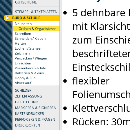
GUTSCHEINE
5 dehnbare 
STEMPEL & TEXTPLATTEN
BÜRO & SCHULE
mit Klarsich
Neuheiten
Ordnen & Organisieren
Schreiben
zum Einschi
Schneiden / Kleben
Heften
Lochen / Stanzen
beschriftete
Zeichnen
Verpacken / Wiegen
Einsteckschi
Einrichten
Präsentieren & Info
Batterien & Akkus
flexibler
Hobby & Fun
Abverkauf
Folienumsch
SCHILDER
ZEITERFASSUNG
GELDTECHNIK
Klettverschl
MARKIEREN & SIGNIEREN
KARTENDRUCKER
Rücken: 30
PERFORIEREN & PRÄGEN
DRUCKSORTEN