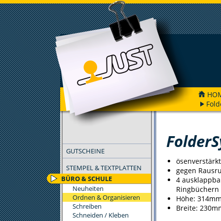
HO
Fol
FILTER
Folder
GUTSCHEINE
ösenverstärk
STEMPEL & TEXTPLATTEN
gegen Rausru
BÜRO & SCHULE
4 ausklappba
Neuheiten
Ringbüchern
Ordnen & Organisieren
Höhe: 314m
Schreiben
Breite: 230m
Schneiden / Kleben