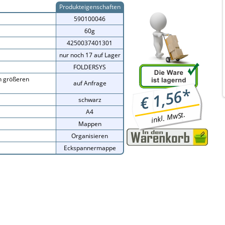
Produkteigenschaften
590100046
60g
4250037401301
nur noch 17 auf Lager
FOLDERSYS
on größeren
auf Anfrage
*
1,56
€
schwarz
A4
inkl. MwSt.
Mappen
Organisieren
Eckspannermappe