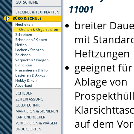
GUTSCHEINE
11001
STEMPEL & TEXTPLATTEN
BÜRO & SCHULE
breiter Daue
Neuheiten
Ordnen & Organisieren
Schreiben
mit Standar
Schneiden / Kleben
Heften
Heftzungen
Lochen / Stanzen
Zeichnen
Verpacken / Wiegen
geeignet für
Einrichten
Präsentieren & Info
Batterien & Akkus
Ablage von
Hobby & Fun
Abverkauf
Prospekthül
SCHILDER
ZEITERFASSUNG
GELDTECHNIK
Klarsichttas
MARKIEREN & SIGNIEREN
KARTENDRUCKER
auf dem Vor
PERFORIEREN & PRÄGEN
DRUCKSORTEN