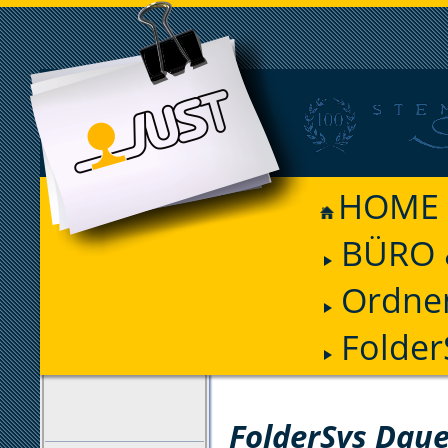
HOME
BÜRO 
Ordnen
Folder
FILTER
FolderSys Daue