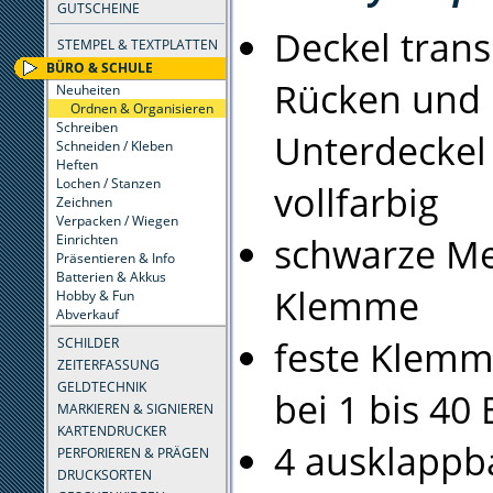
GUTSCHEINE
Deckel trans
STEMPEL & TEXTPLATTEN
BÜRO & SCHULE
Rücken und
Neuheiten
Ordnen & Organisieren
Schreiben
Unterdeckel
Schneiden / Kleben
Heften
Lochen / Stanzen
vollfarbig
Zeichnen
Verpacken / Wiegen
schwarze Me
Einrichten
Präsentieren & Info
Batterien & Akkus
Klemme
Hobby & Fun
Abverkauf
feste Klem
SCHILDER
ZEITERFASSUNG
GELDTECHNIK
bei 1 bis 40 
MARKIEREN & SIGNIEREN
KARTENDRUCKER
4 ausklappb
PERFORIEREN & PRÄGEN
DRUCKSORTEN