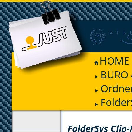
HOME
BÜRO 
Ordnen
Folder
FILTER
FolderSys Clip