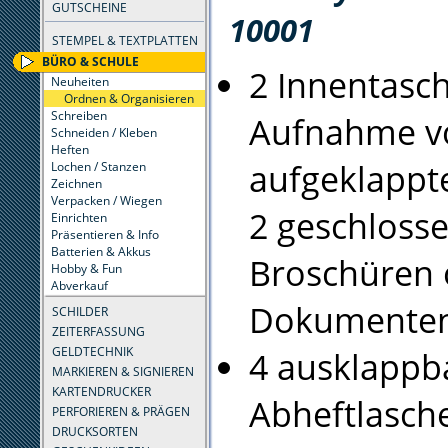
GUTSCHEINE
10001
STEMPEL & TEXTPLATTEN
BÜRO & SCHULE
2 Innentasc
Neuheiten
Ordnen & Organisieren
Schreiben
Aufnahme v
Schneiden / Kleben
Heften
aufgeklappt
Lochen / Stanzen
Zeichnen
Verpacken / Wiegen
2 geschloss
Einrichten
Präsentieren & Info
Batterien & Akkus
Broschüren 
Hobby & Fun
Abverkauf
Dokumente
SCHILDER
ZEITERFASSUNG
GELDTECHNIK
4 ausklappb
MARKIEREN & SIGNIEREN
KARTENDRUCKER
Abheftlasch
PERFORIEREN & PRÄGEN
DRUCKSORTEN