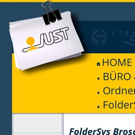
HOME
BÜRO 
Ordnen
Folde
FILTER
FolderSys Bro