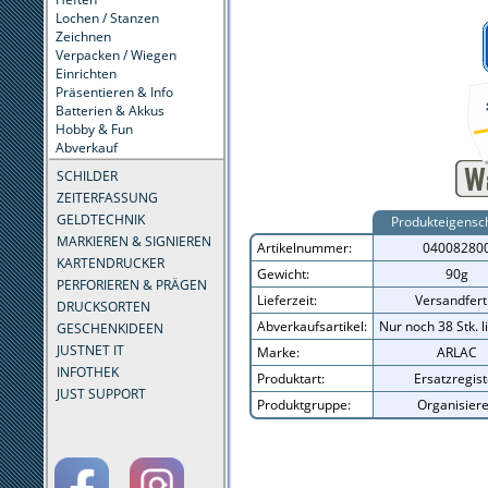
Lochen / Stanzen
Zeichnen
Verpacken / Wiegen
Einrichten
Präsentieren & Info
Batterien & Akkus
Hobby & Fun
Abverkauf
SCHILDER
ZEITERFASSUNG
GELDTECHNIK
Produkteigensc
MARKIEREN & SIGNIEREN
Artikelnummer:
04008280
KARTENDRUCKER
Gewicht:
90g
PERFORIEREN & PRÄGEN
Lieferzeit:
Versandfert
DRUCKSORTEN
Abverkaufsartikel:
Nur noch 38 Stk. l
GESCHENKIDEEN
JUSTNET IT
Marke:
ARLAC
INFOTHEK
Produktart:
Ersatzregist
JUST SUPPORT
Produktgruppe:
Organisier