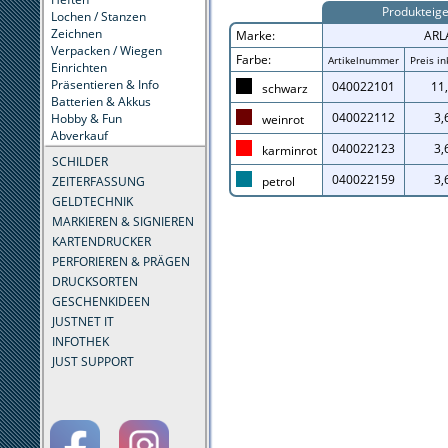
Produkteig
Lochen / Stanzen
Zeichnen
Marke:
ARL
Verpacken / Wiegen
Farbe:
Artikelnummer
Preis in
Einrichten
Präsentieren & Info
040022101
11
schwarz
Batterien & Akkus
040022112
3,
Hobby & Fun
weinrot
Abverkauf
040022123
3,
karminrot
SCHILDER
040022159
3,
ZEITERFASSUNG
petrol
GELDTECHNIK
MARKIEREN & SIGNIEREN
KARTENDRUCKER
PERFORIEREN & PRÄGEN
DRUCKSORTEN
GESCHENKIDEEN
JUSTNET IT
INFOTHEK
JUST SUPPORT