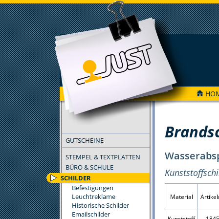
HO
FILTER
Brands
GUTSCHEINE
Wasserabs
STEMPEL & TEXTPLATTEN
BÜRO & SCHULE
Kunststoffsch
SCHILDER
Befestigungen
Leuchtreklame
Material
Artik
Historische Schilder
Emailschilder
Kunststoff
184