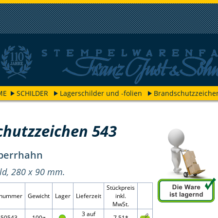
ME
SCHILDER
Lagerschilder und -folien
Brandschutzzeiche
chutzzeichen 543
perrhahn
ild, 280 x 90 mm.
Stückpreis
elnummer
Gewicht
Lager
Lieferzeit
inkl.
MwSt.
3 auf
550543
100g
7,51*