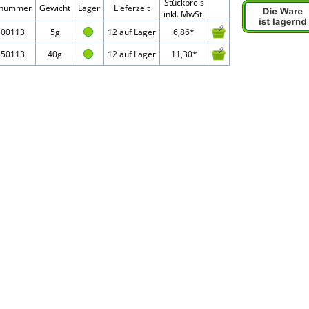
Stückpreis
elnummer
Gewicht
Lager
Lieferzeit
inkl. MwSt.
500113
5g
12 auf Lager
6,86*
550113
40g
12 auf Lager
11,30*