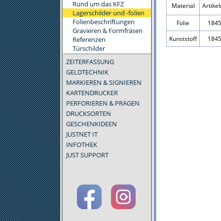
Rund um das KFZ
Material
Artik
Lagerschilder und -folien
Folienbeschriftungen
Folie
184
Gravieren & Formfräsen
Kunststoff
184
Referenzen
Türschilder
ZEITERFASSUNG
GELDTECHNIK
MARKIEREN & SIGNIEREN
KARTENDRUCKER
PERFORIEREN & PRÄGEN
DRUCKSORTEN
GESCHENKIDEEN
JUSTNET IT
INFOTHEK
JUST SUPPORT