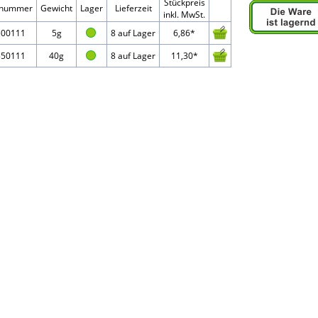
Stückpreis
elnummer
Gewicht
Lager
Lieferzeit
inkl. MwSt.
500111
5g
8 auf Lager
6,86*
550111
40g
8 auf Lager
11,30*