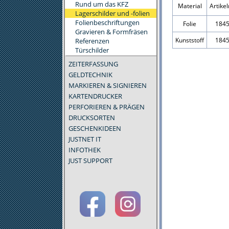
Rund um das KFZ
Material
Artik
Lagerschilder und -folien
Folienbeschriftungen
Folie
184
Gravieren & Formfräsen
Kunststoff
184
Referenzen
Türschilder
ZEITERFASSUNG
GELDTECHNIK
MARKIEREN & SIGNIEREN
KARTENDRUCKER
PERFORIEREN & PRÄGEN
DRUCKSORTEN
GESCHENKIDEEN
JUSTNET IT
INFOTHEK
JUST SUPPORT