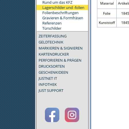
Rund um das KFZ
Material
Artik
Lagerschilder und -folien
Folienbeschriftungen
Folie
184
Gravieren & Formfräsen
Kunststoff
184
Referenzen
Türschilder
ZEITERFASSUNG
GELDTECHNIK
MARKIEREN & SIGNIEREN
KARTENDRUCKER
PERFORIEREN & PRÄGEN
DRUCKSORTEN
GESCHENKIDEEN
JUSTNET IT
INFOTHEK
JUST SUPPORT