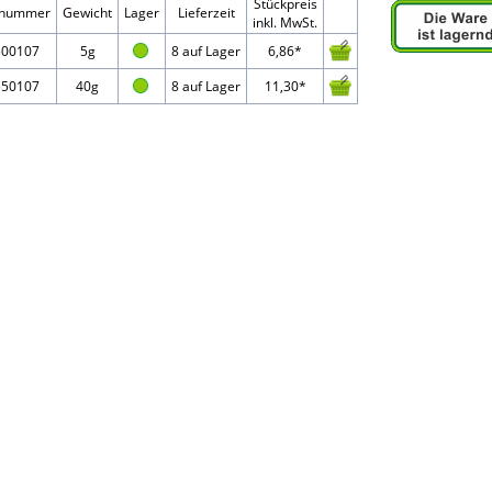
Stückpreis
elnummer
Gewicht
Lager
Lieferzeit
inkl. MwSt.
500107
5g
8 auf Lager
6,86*
550107
40g
8 auf Lager
11,30*