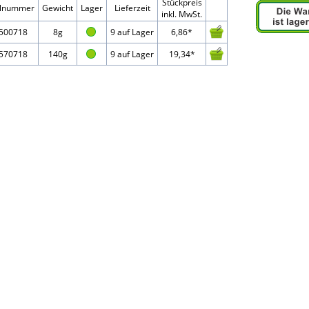
Stückpreis
elnummer
Gewicht
Lager
Lieferzeit
inkl. MwSt.
500718
8g
9 auf Lager
6,86*
570718
140g
9 auf Lager
19,34*