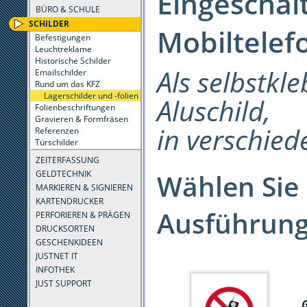
Eingeschal
BÜRO & SCHULE
SCHILDER
Mobiltelef
Befestigungen
Leuchtreklame
Historische Schilder
Als selbstkl
Emailschilder
Rund um das KFZ
Lagerschilder und -folien
Aluschild,
Folienbeschriftungen
Gravieren & Formfräsen
in verschie
Referenzen
Türschilder
ZEITERFASSUNG
GELDTECHNIK
Wählen Sie 
MARKIEREN & SIGNIEREN
KARTENDRUCKER
Ausführung
PERFORIEREN & PRÄGEN
DRUCKSORTEN
GESCHENKIDEEN
JUSTNET IT
INFOTHEK
JUST SUPPORT