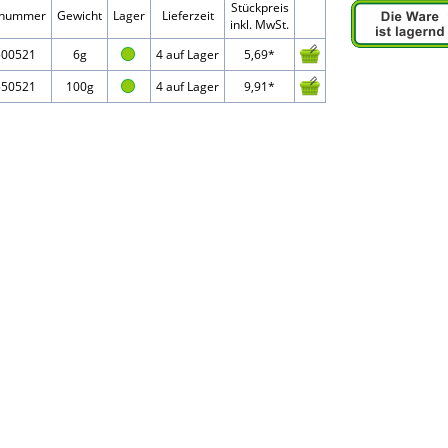
Stückpreis
elnummer
Gewicht
Lager
Lieferzeit
inkl. MwSt.
500521
6g
4 auf Lager
5,69*
550521
100g
4 auf Lager
9,91*