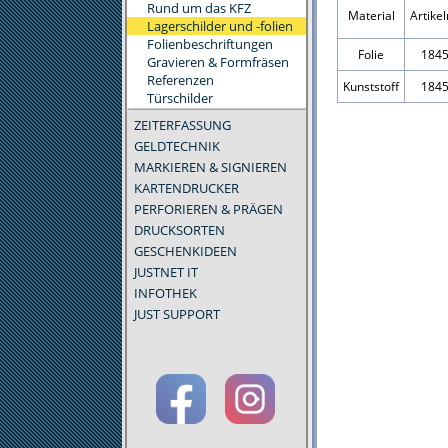
Rund um das KFZ
Material
Artik
Lagerschilder und -folien
Folienbeschriftungen
Folie
184
Gravieren & Formfräsen
Referenzen
Kunststoff
184
Türschilder
ZEITERFASSUNG
GELDTECHNIK
MARKIEREN & SIGNIEREN
KARTENDRUCKER
PERFORIEREN & PRÄGEN
DRUCKSORTEN
GESCHENKIDEEN
JUSTNET IT
INFOTHEK
JUST SUPPORT