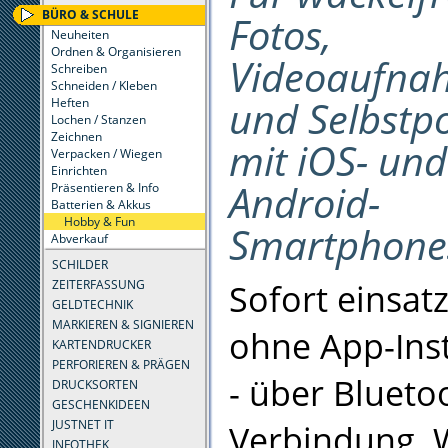
BÜRO & SCHULE
Fotos,
Neuheiten
Ordnen & Organisieren
Videoaufna
Schreiben
Schneiden / Kleben
und Selbstpo
Heften
Lochen / Stanzen
Zeichnen
mit iOS- und
Verpacken / Wiegen
Einrichten
Android-
Präsentieren & Info
Batterien & Akkus
Hobby & Fun
Smartphone
Abverkauf
SCHILDER
Sofort einsatz
ZEITERFASSUNG
GELDTECHNIK
MARKIEREN & SIGNIEREN
ohne App-Inst
KARTENDRUCKER
PERFORIEREN & PRÄGEN
- über Blueto
DRUCKSORTEN
GESCHENKIDEEN
JUSTNET IT
Verbindung. 
INFOTHEK