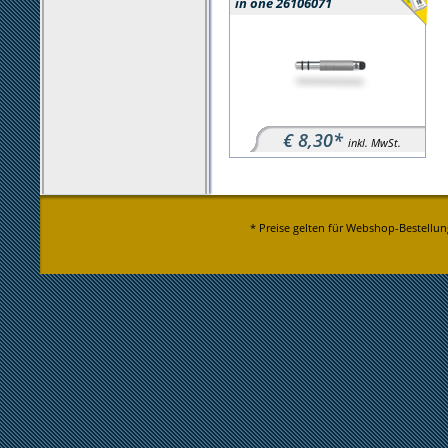
in one 26106071
€ 8,30*
inkl. MwSt.
* Preise gelten für Webshop-Bestellun