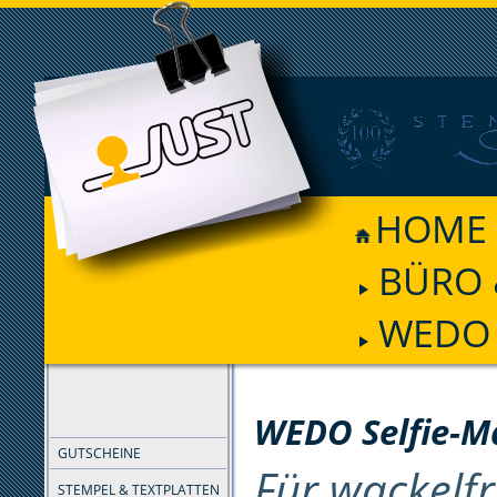
HOME
BÜRO 
WEDO S
FILTER
WEDO Selfie-M
GUTSCHEINE
Für wackelfr
STEMPEL & TEXTPLATTEN