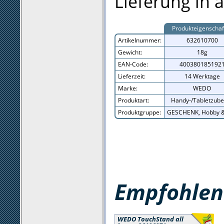
Lieferung in 
Produkteigenschaf
Artikelnummer:
632610700
Gewicht:
18g
EAN-Code:
400380185192
Lieferzeit:
14 Werktage
Marke:
WEDO
Produktart:
Handy-/Tabletzube
Produktgruppe:
GESCHENK, Hobby &
Empfohlene
WEDO TouchStand all