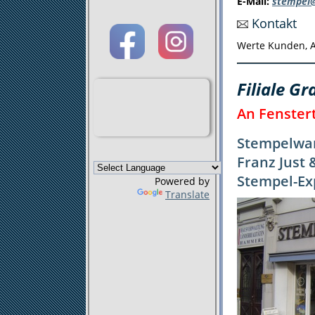
E-Mail:
stempel@
Kontakt
Werte Kunden, A
Filiale Gr
An Fenster
Stempelwar
Franz Just
Stempel-Ex
Powered by
Translate