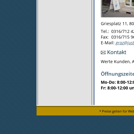
Griesplatz 11, 8
Tel.:
0316/712 4
Fax:
0316/715 9
E-Mail:
graz@just
Kontakt
Werte Kunden, A
Öffnungszeit
Mo-Do: 8:00-12:
Fr: 8:00-12:00 u
* Preise gelten für We