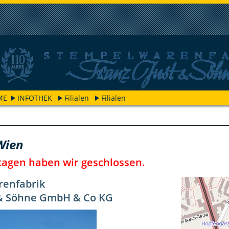
ME
INFOTHEK
Filialen
Filialen
Wien
tagen haben wir geschlossen.
enfabrik
 & Söhne GmbH & Co KG