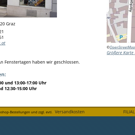
020 Graz
21
61
.at
©
OpenStreetMap
Größere Karte
n Fenstertagen haben wir geschlossen.
en:
00 und 13:00-17:00 Uhr
nd 12:30-15:00 Uhr
Versandkosten
FILIA
bshop-Bestellungen und zzgl. evtl.