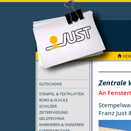
HO
FILTER
Zentrale 
GUTSCHEINE
An Fenster
STEMPEL & TEXTPLATTEN
BÜRO & SCHULE
Stempelwar
SCHILDER
Franz Just
ZEITERFASSUNG
GELDTECHNIK
MARKIEREN & SIGNIEREN
KARTENDRUCKER