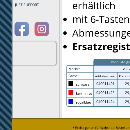
erhältlich
JUST SUPPORT
mit 6-Taste
Abmessungen
Ersatzregis
Produkteig
Marke:
ARL
Farbe:
Artikelnummer
Preis in
040011401
29
schwarz
040011423
29
karminrot
040011424
29
royalblau
* Preise gelten für Webshop-Bestellun