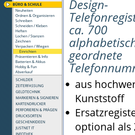
Design-
BÜRO & SCHULE
Neuheiten
Telefonregis
Ordnen & Organisieren
Schreiben
ca. 700
Schneiden / Kleben
Heften
Lochen / Stanzen
alphabetisc
Zeichnen
Verpacken / Wiegen
geordnete
Einrichten
Präsentieren & Info
Batterien & Akkus
Telefonnum
Hobby & Fun
Abverkauf
aus hochwe
SCHILDER
ZEITERFASSUNG
GELDTECHNIK
Kunststoff
MARKIEREN & SIGNIEREN
KARTENDRUCKER
Ersatzregist
PERFORIEREN & PRÄGEN
DRUCKSORTEN
GESCHENKIDEEN
optional als
JUSTNET IT
INFOTHEK