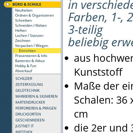
in verschie
BÜRO & SCHULE
Neuheiten
Farben, 1-, 
Ordnen & Organisieren
Schreiben
3-teilig
Schneiden / Kleben
Heften
Lochen / Stanzen
beliebig erw
Zeichnen
Verpacken / Wiegen
Einrichten
aus hochwe
Präsentieren & Info
Batterien & Akkus
Hobby & Fun
Kunststoff
Abverkauf
SCHILDER
Maße der ei
ZEITERFASSUNG
GELDTECHNIK
Schalen: 36 x
MARKIEREN & SIGNIEREN
KARTENDRUCKER
PERFORIEREN & PRÄGEN
cm
DRUCKSORTEN
GESCHENKIDEEN
die 2er und 
JUSTNET IT
INFOTHEK