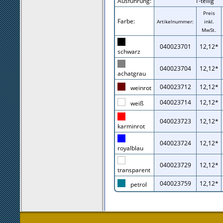
Ausführung:
1-teilig
Preis
Farbe:
Artikelnummer:
inkl.
MwSt.
040023701
12,12*
schwarz
040023704
12,12*
achatgrau
040023712
12,12*
weinrot
040023714
12,12*
weiß
040023723
12,12*
karminrot
040023724
12,12*
royalblau
040023729
12,12*
transparent
040023759
12,12*
petrol