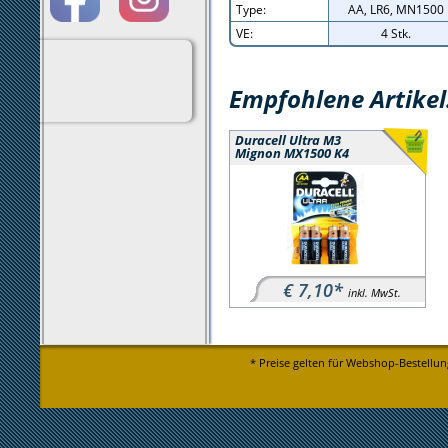
Type:
AA, LR6, MN1500
VE:
4 Stk.
Empfohlene Artikel
Duracell Ultra M3
Mignon MX1500 K4
€ 7,10*
inkl. MwSt.
* Preise gelten für Webshop-Bestellun