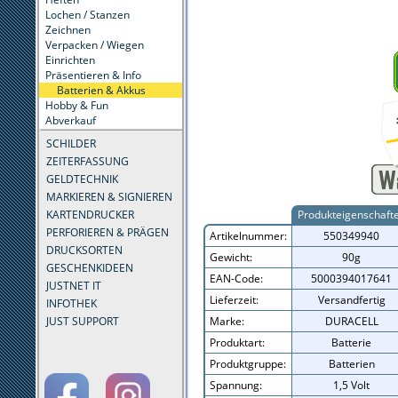
Lochen / Stanzen
Zeichnen
Verpacken / Wiegen
Einrichten
Präsentieren & Info
Batterien & Akkus
Hobby & Fun
Abverkauf
SCHILDER
ZEITERFASSUNG
GELDTECHNIK
MARKIEREN & SIGNIEREN
KARTENDRUCKER
Produkteigenschaft
PERFORIEREN & PRÄGEN
Artikelnummer:
550349940
DRUCKSORTEN
Gewicht:
90g
GESCHENKIDEEN
EAN-Code:
5000394017641
JUSTNET IT
Lieferzeit:
Versandfertig
INFOTHEK
JUST SUPPORT
Marke:
DURACELL
Produktart:
Batterie
Produktgruppe:
Batterien
Spannung:
1,5 Volt