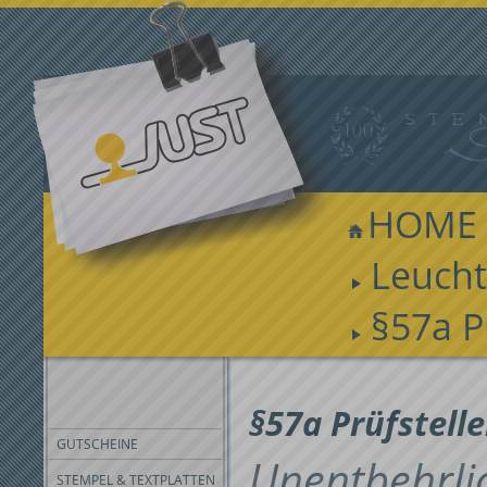
HOME
Leuch
§57a P
FILTER
§57a Prüfstell
GUTSCHEINE
Unentbehrli
STEMPEL & TEXTPLATTEN