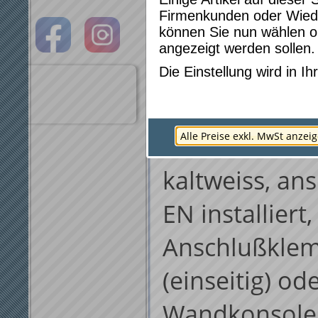
Als ein- oder 
Firmenkunden oder Wied
können Sie nun wählen ob
Format: 630 
angezeigt werden sollen.
Umlaufendes 
Die Einstellung wird in 
in RAL 9010, F
Alle Preise exkl. MwSt anzei
seitlicher Ei
kaltweiss, an
EN installiert
Anschlußklem
(einseitig) od
Wandkonsolen 