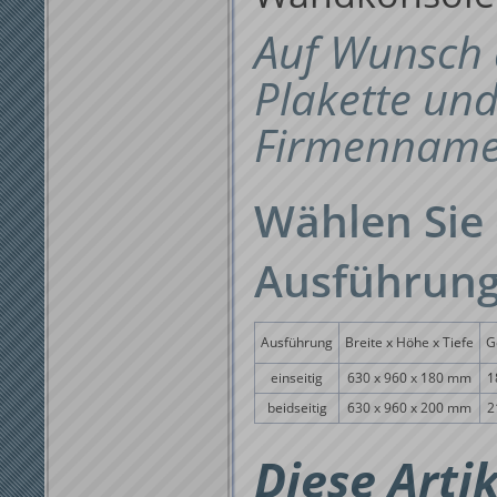
Auf Wunsch 
Plakette un
Firmenname
Wählen Sie
Ausführung
Ausführung
Breite x Höhe x Tiefe
G
einseitig
630 x 960 x 180 mm
1
beidseitig
630 x 960 x 200 mm
2
Diese Arti