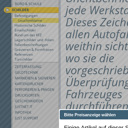
BÜRO & SCHULE
jede Werksta
SCHILDER
Befestigungen
Dieses Zeich
Leuchtreklame
Historische Schilder
allen Autofa
Emailschilder
Rund um das KFZ
Lagerschilder und -folien
weithin sich
Folienbeschriftungen
Gravieren & Formfräsen
wo sie die
Referenzen
Türschilder
vorgeschrie
ZEITERFASSUNG
GELDTECHNIK
Überprüfung
MARKIEREN & SIGNIEREN
KARTENDRUCKER
Fahrzeuges
PERFORIEREN & PRÄGEN
DRUCKSORTEN
durchführen
GESCHENKIDEEN
JUSTNET IT
INFOTHEK
können.
Bitte Preisanzeige wählen
JUST SUPPORT
Einige Artikel auf dieser