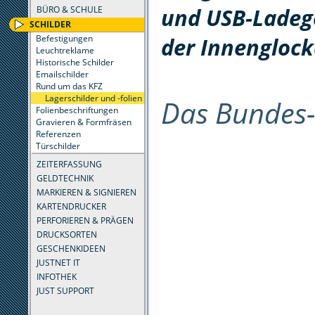
und USB-Ladeg
BÜRO & SCHULE
SCHILDER
Befestigungen
der Innenglock
Leuchtreklame
Historische Schilder
Emailschilder
Rund um das KFZ
Lagerschilder und -folien
Das Bundes-
Folienbeschriftungen
Gravieren & Formfräsen
Referenzen
Türschilder
ZEITERFASSUNG
GELDTECHNIK
MARKIEREN & SIGNIEREN
KARTENDRUCKER
PERFORIEREN & PRÄGEN
DRUCKSORTEN
GESCHENKIDEEN
JUSTNET IT
INFOTHEK
JUST SUPPORT