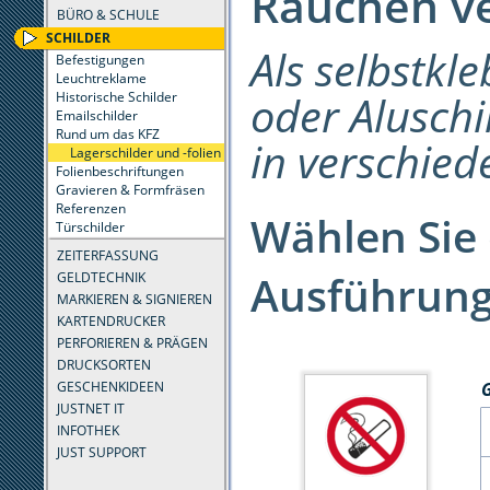
Rauchen v
BÜRO & SCHULE
SCHILDER
Als selbstkle
Befestigungen
Leuchtreklame
oder Aluschi
Historische Schilder
Emailschilder
Rund um das KFZ
in verschie
Lagerschilder und -folien
Folienbeschriftungen
Gravieren & Formfräsen
Referenzen
Wählen Sie 
Türschilder
ZEITERFASSUNG
Ausführung
GELDTECHNIK
MARKIEREN & SIGNIEREN
KARTENDRUCKER
PERFORIEREN & PRÄGEN
DRUCKSORTEN
GESCHENKIDEEN
JUSTNET IT
INFOTHEK
JUST SUPPORT