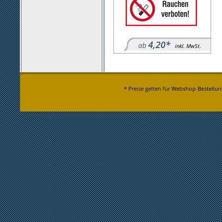
4,20*
ab
inkl. MwSt.
* Preise gelten für Webshop-Bestellun