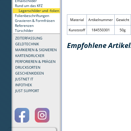
Emailschilder
Rund um das KFZ
Lagerschilder und -folien
Folienbeschriftungen
Material
Artikelnummer
Gewicht
Gravieren & Formfräsen
Referenzen
Kunststoff
184550301
50g
Türschilder
ZEITERFASSUNG
Empfohlene Artikel
GELDTECHNIK
MARKIEREN & SIGNIEREN
KARTENDRUCKER
PERFORIEREN & PRÄGEN
DRUCKSORTEN
GESCHENKIDEEN
JUSTNET IT
INFOTHEK
JUST SUPPORT