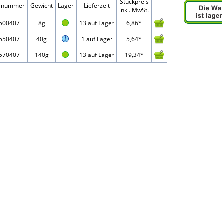
Stückpreis
elnummer
Gewicht
Lager
Lieferzeit
inkl. MwSt.
500407
8g
13 auf Lager
6,86*
550407
40g
1 auf Lager
5,64*
570407
140g
13 auf Lager
19,34*