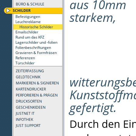
aus 10mm
BÜRO & SCHULE
SCHILDER
starkem,
Befestigungen
Leuchtreklame
Historische Schilder
Emailschilder
Rund um das KFZ
Lagerschilder und -folien
Folienbeschriftungen
Gravieren & Formfräsen
Referenzen
Türschilder
ZEITERFASSUNG
witterungsb
GELDTECHNIK
MARKIEREN & SIGNIEREN
Kunststoffma
KARTENDRUCKER
PERFORIEREN & PRÄGEN
DRUCKSORTEN
gefertigt.
GESCHENKIDEEN
JUSTNET IT
Durch den Ein
INFOTHEK
JUST SUPPORT