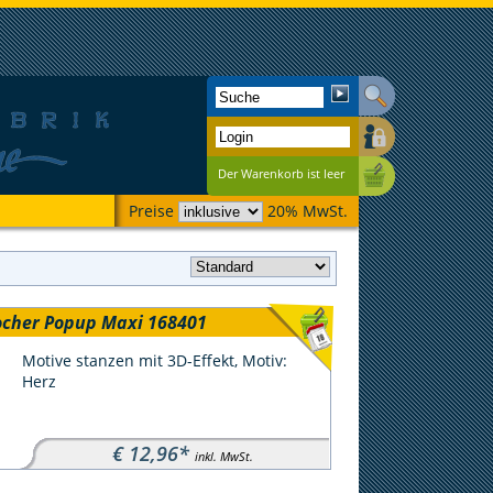
Der Warenkorb ist leer
Preise
20% MwSt.
cher Popup Maxi 168401
Motive stanzen mit 3D-Effekt, Motiv:
Herz
€ 12,96*
inkl. MwSt.