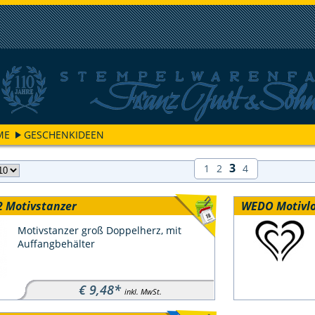
ME
GESCHENKIDEEN
3
1
2
4
 Motivstanzer
WEDO Motivlo
Motivstanzer groß Doppelherz, mit
Auffangbehälter
€ 9,48*
inkl. MwSt.