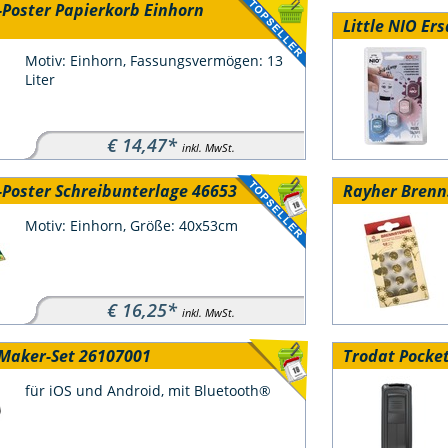
-Poster Papierkorb Einhorn
Little NIO Er
Motiv: Einhorn, Fassungsvermögen: 13
Liter
€ 14,47*
inkl. MwSt.
-Poster Schreibunterlage 46653
Rayher Brenn
Motiv: Einhorn, Größe: 40x53cm
€ 16,25*
inkl. MwSt.
-Maker-Set 26107001
Trodat Pocket
für iOS und Android, mit Bluetooth®