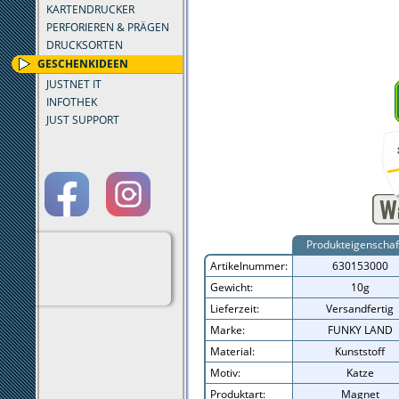
KARTENDRUCKER
PERFORIEREN & PRÄGEN
DRUCKSORTEN
GESCHENKIDEEN
JUSTNET IT
INFOTHEK
JUST SUPPORT
Produkteigenschaf
Artikelnummer:
630153000
Gewicht:
10g
Lieferzeit:
Versandfertig
Marke:
FUNKY LAND
Material:
Kunststoff
Motiv:
Katze
Produktart:
Magnet