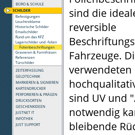
BÜRO & SCHULE
sind die ideal
SCHILDER
Befestigungen
Leuchtreklame
reversible
Historische Schilder
Emailschilder
Beschriftungs
Rund um das KFZ
Lagerschilder und -folien
Folienbeschriftungen
Fahrzeuge. D
Gravieren & Formfräsen
Referenzen
Türschilder
verwendeten
ZEITERFASSUNG
GELDTECHNIK
hochqualitati
MARKIEREN & SIGNIEREN
KARTENDRUCKER
sind UV und "
PERFORIEREN & PRÄGEN
DRUCKSORTEN
GESCHENKIDEEN
notwendig ka
JUSTNET IT
INFOTHEK
bleibende Rü
JUST SUPPORT